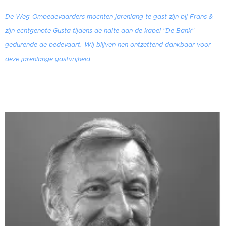
De Weg-Ombedevaarders mochten jarenlang te gast zijn bij Frans &
zijn echtgenote Gusta tijdens de halte aan de kapel "De Bank"
gedurende de bedevaart.
Wij blijven hen ontzettend dankbaar voor
deze jarenlange gastvrijheid.