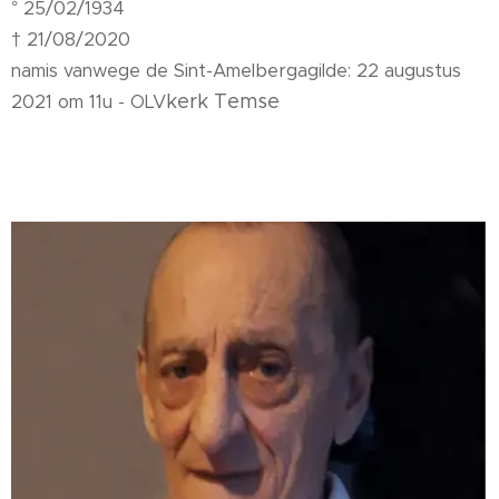
° 25/02/1934
† 21/08/2020
namis vanwege de Sint-Amelbergagilde:
2
2 augustus
kerk
Temse
2021 om 11u - OLV