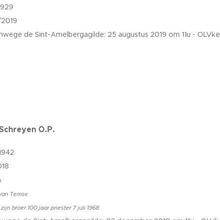
1929
/2019
nwege de Sint-Amelbergagilde: 25 augustus 2019 om 11u - OLVk
 Schreyen O.P.
1942
018
n
 van Temse
ijn broer 100 jaar priester 7 juli 1968