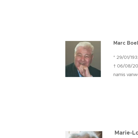
Marc Boe
° 29/01/19
† 06/08/20
namis vanw
Marie-L