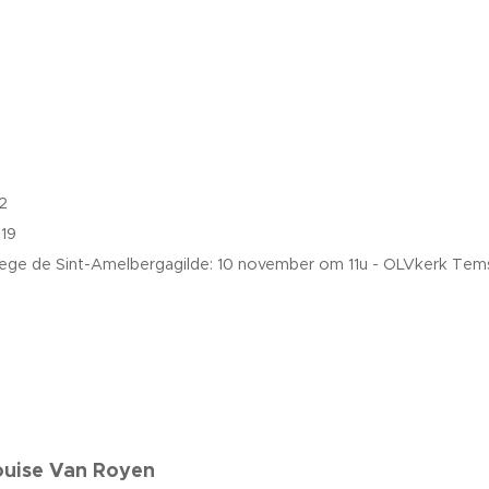
l
32
19
ege de Sint-Amelbergagilde: 10 november om 11u - OLVkerk Tem
ouise Van Royen