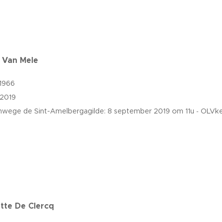
 Van Mele
1966
/2019
nwege de Sint-Amelbergagilde:
8 september 2019 om 11u
OLVk
-
tte De Clercq