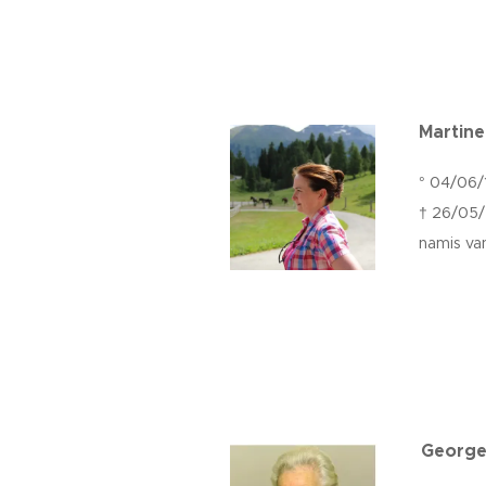
Martine
° 04/06/
† 26/05
namis va
George