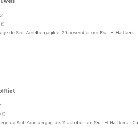
auwels
33
19
ege de Sint-Amelbergagilde: 29 november om 19u - H. Hartkerk
lfliet
4
019
ege de Sint-Amelbergagilde: 11 oktober om 19u - H. Hartkerk -