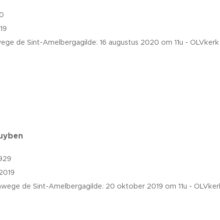
30
19
ege de Sint-Amelbergagilde: 1
6
augustus 2020 om 11u - OLVker
Huyben
1929
2019
nwege de Sint-Amelbergagilde:
20
oktober
2019 om 11u - OLVke