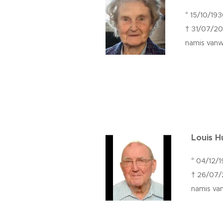
° 15/10/19
† 31/07/20
namis vanw
Louis 
° 04/12/
† 26/07/
namis va