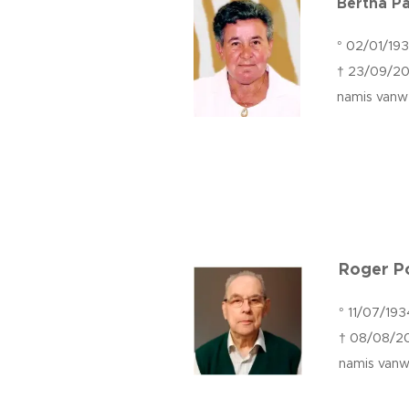
Bertha P
° 02/01/19
† 23/09/20
namis vanw
Roger Po
° 11/07/193
† 08/08/2
namis vanw