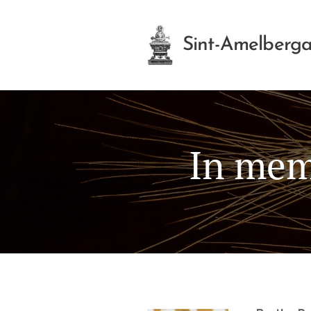
Sint-Amelberga
In mem