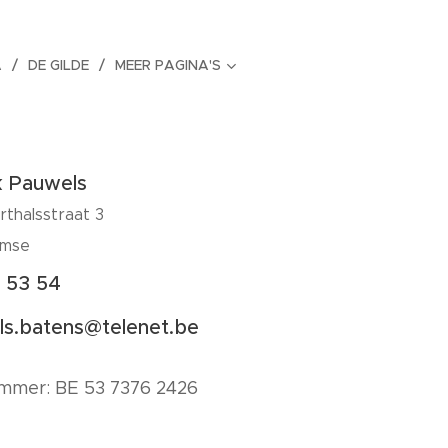
A
DE GILDE
MEER PAGINA'S
k Pauwels
thalsstraat 3
emse
 53 54
s.batens@telenet.be
mmer: BE 53 7376 2426