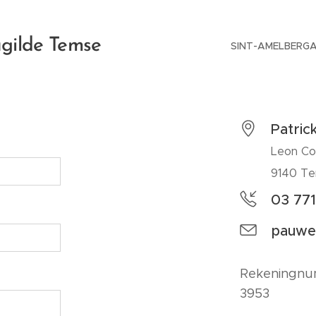
gilde Temse
SINT-AMELBERG
Patric
Leon Cor
9140 T
03 771
pauwel
Rekeningnu
3953